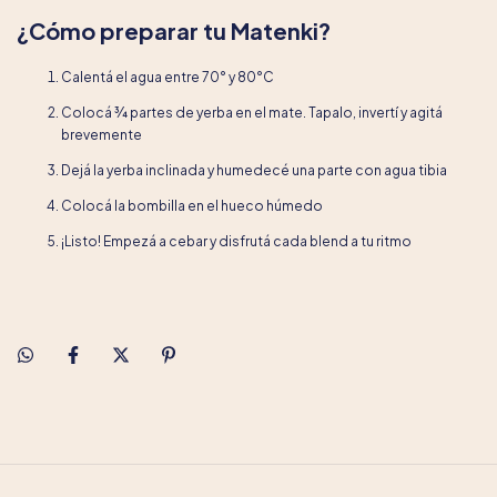
¿Cómo preparar tu Matenki?
Calentá el agua entre 70° y 80°C
Colocá ¾ partes de yerba en el mate. Tapalo, invertí y agitá
brevemente
Dejá la yerba inclinada y humedecé una parte con agua tibia
Colocá la bombilla en el hueco húmedo
¡Listo! Empezá a cebar y disfrutá cada blend a tu ritmo