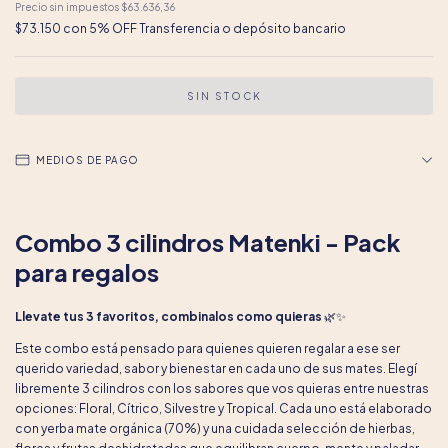
Precio sin impuestos
$63.636,36
$73.150
con
5% OFF Transferencia o depósito bancario
MEDIOS DE PAGO
Combo 3 cilindros Matenki - Pack
para regalos
Llevate tus 3 favoritos, combinalos como quieras
🌿✨
Este combo está pensado para quienes quieren regalar a ese ser
querido variedad, sabor y bienestar en cada uno de sus mates. Elegí
libremente 3 cilindros con los sabores que vos quieras entre nuestras
opciones: Floral, Cítrico, Silvestre y Tropical. Cada uno está elaborado
con yerba mate orgánica (70%) y una cuidada selección de hierbas,