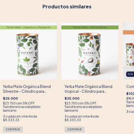
Productos similares
SIN
Yerba Mate Orgánica Blend
Yerba Mate Orgánica Blend
Comb
Silvestre - Cilindro para
tropical - Cilindro para
$10
regalo
regalo
$25.000
$25.000
$96.
Trans
$23.750
con
5% OFF
$23.750
con
5% OFF
banc
Transferencia o depósito
Transferencia o depósito
bancario
bancario
3
cuo
3
cuotas sin interés de
3
cuotas sin interés de
$8.333,33
$8.333,33