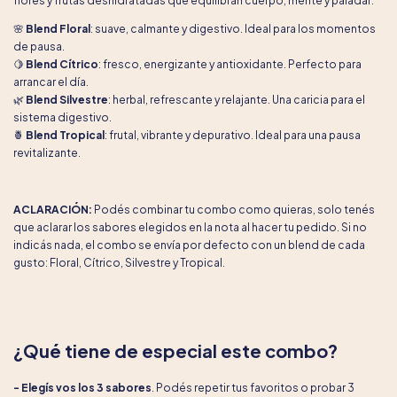
flores y frutas deshidratadas que equilibran cuerpo, mente y paladar.
🌸
Blend Floral
: suave, calmante y digestivo. Ideal para los momentos
de pausa.
🍋
Blend Cítrico
: fresco, energizante y antioxidante. Perfecto para
arrancar el día.
🌿
Blend Silvestre
: herbal, refrescante y relajante. Una caricia para el
sistema digestivo.
🍍
Blend Tropical
: frutal, vibrante y depurativo. Ideal para una pausa
revitalizante.
ACLARACIÓN:
Podés combinar tu combo como quieras, solo tenés
que aclarar los sabores elegidos en la nota al hacer tu pedido. Si no
indicás nada, el combo se envía por defecto con un blend de cada
gusto: Floral, Cítrico, Silvestre y Tropical.
¿Qué tiene de especial este combo?
- Elegís vos los 3 sabores
. Podés repetir tus favoritos o probar 3