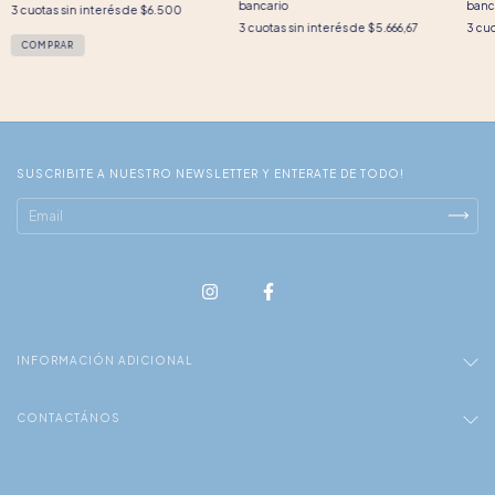
bancario
banc
3
cuotas sin interés de
$6.500
3
cuotas sin interés de
$5.666,67
3
cuo
SUSCRIBITE A NUESTRO NEWSLETTER Y ENTERATE DE TODO!
INFORMACIÓN ADICIONAL
CONTACTÁNOS