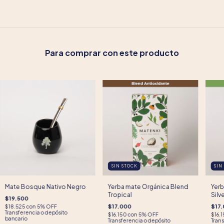
Para comprar con este producto
SIN STOCK
SIN
Mate Bosque Nativo Negro
Yerba mate Orgánica Blend
Yerb
Tropical
Silv
$19.500
$17.000
$17
$18.525
con
5% OFF
Transferencia o depósito
$16.150
con
5% OFF
$16.
bancario
Transferencia o depósito
Trans