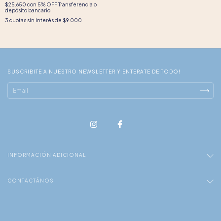
$25.650
con
5% OFF Transferencia o
depósito bancario
3
cuotas sin interés de
$9.000
SUSCRIBITE A NUESTRO NEWSLETTER Y ENTERATE DE TODO!
INFORMACIÓN ADICIONAL
CONTACTÁNOS