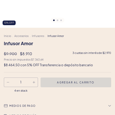
10
%
OFF
Inicio
.
Accesorios
.
Infusores
.
Infusor Amor
Infusor Amor
$9.900
$8.910
3
cuotas sin interés de
$2.970
Precio sin impuestos
$7.363,64
$8.464,50
con
5% OFF Transferencia o depósito bancario
4
en stock
MEDIOS DE PAGO