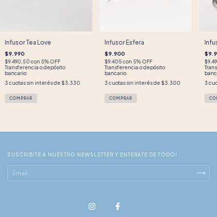
Infusor Tea Love
Infusor Esfera
Infu
$9.990
$9.900
$9.
$9.490,50
con
5% OFF
$9.405
con
5% OFF
$9.4
Transferencia o depósito
Transferencia o depósito
Trans
bancario
bancario
banc
3
cuotas sin interés de
$3.330
3
cuotas sin interés de
$3.300
3
cuo
SUSCRIBITE A NUESTRO NEWSLETTER Y ENTERATE DE TODO!