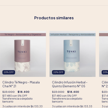
Productos similares
20
%
OFF
20
%
OFF
20
Cilindro Té Negro - Masala
Cilindro Infusión Herbal -
Cili
Chai N° 21
Quinto Elemento N° 05
N° 2
$23.000
$18.400
$23.000
$18.400
$23
$17.480
con
5% OFF
$17.480
con
5% OFF
$17.
Transferencia o depósito
Transferencia o depósito
Trans
bancario
bancario
banc
3
cuotas sin interés de
$6.133,33
3
cuotas sin interés de
$6.133,33
3
cuo