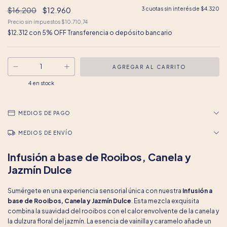
$16.200
$12.960
3
cuotas sin interés de
$4.320
Precio sin impuestos
$10.710,74
$12.312
con
5% OFF Transferencia o depósito bancario
4
en stock
MEDIOS DE PAGO
MEDIOS DE ENVÍO
Infusión a base de Rooibos, Canela y
Jazmín Dulce
Sumérgete en una experiencia sensorial única con nuestra
Infusión a
base de Rooibos, Canela y Jazmín Dulce
. Esta mezcla exquisita
combina la suavidad del rooibos con el calor envolvente de la canela y
la dulzura floral del jazmín. La esencia de vainilla y caramelo añade un