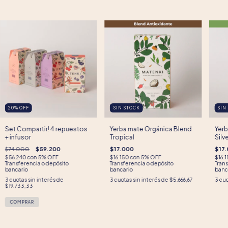
20
%
OFF
SIN STOCK
SIN
Set Compartir! 4 repuestos
Yerba mate Orgánica Blend
Yerb
+ infusor
Tropical
Silv
$74.000
$59.200
$17.000
$17
$56.240
con
5% OFF
$16.150
con
5% OFF
$16.
Transferencia o depósito
Transferencia o depósito
Trans
bancario
bancario
banc
3
cuotas sin interés de
3
cuotas sin interés de
$5.666,67
3
cuo
$19.733,33