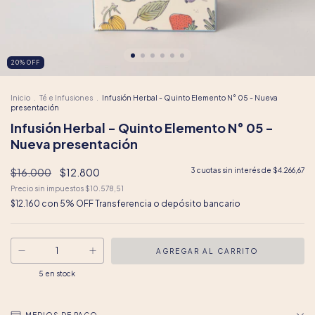
20
%
OFF
Inicio
.
Té e Infusiones
.
Infusión Herbal - Quinto Elemento N° 05 - Nueva
presentación
Infusión Herbal - Quinto Elemento N° 05 -
Nueva presentación
$16.000
$12.800
3
cuotas sin interés de
$4.266,67
Precio sin impuestos
$10.578,51
$12.160
con
5% OFF Transferencia o depósito bancario
5
en stock