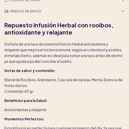
MEDIOS DE PAGO
MEDIOS DE ENVÍO
Repuesto Infusión Herbal con rooibos,
antioxidante y relajante
Disfruta de una taza de nuestra Infusion Herbal antioxidante y
relajante que mejora el sistema inmune, regula el colesterol y acelera
el metabolismo, ademas es ideal para tomar una tasa antes de dormir
ya que ayuda a poder conciliar el sueño.
Notas de sabor y contenido:
Blend de Rooibos, Arándanos, Cáscara de naranja, Menta, Esencia de
frutas dulces
Contenido 40 gr.
Beneficios para la Salud:
Antioxidantes y relajante
Momentos Perfectos:
Esta Infusion es perfecta para cualquier momento del día. Ya sea que