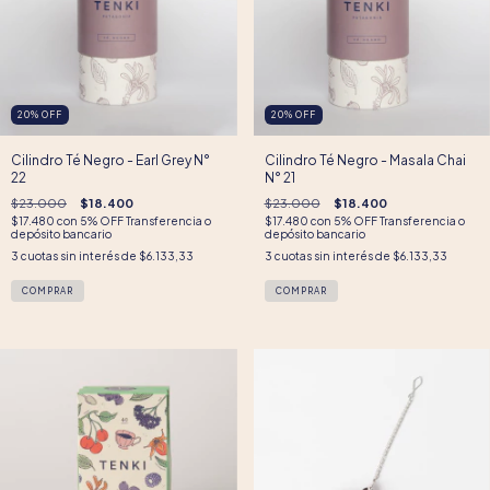
20
%
OFF
20
%
OFF
Cilindro Té Negro - Earl Grey N°
Cilindro Té Negro - Masala Chai
22
N° 21
$23.000
$18.400
$23.000
$18.400
$17.480
con
5% OFF Transferencia o
$17.480
con
5% OFF Transferencia o
depósito bancario
depósito bancario
3
cuotas sin interés de
$6.133,33
3
cuotas sin interés de
$6.133,33