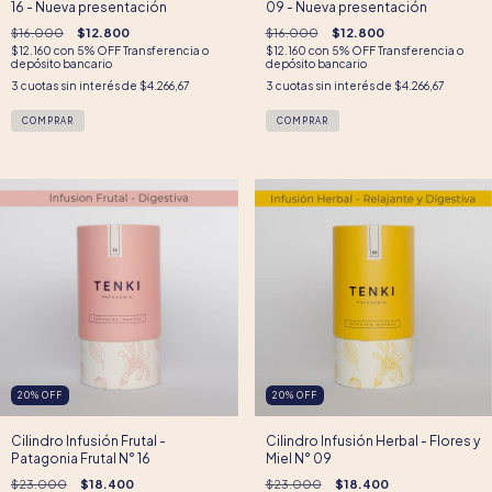
16 - Nueva presentación
09 - Nueva presentación
$16.000
$12.800
$16.000
$12.800
$12.160
con
5% OFF Transferencia o
$12.160
con
5% OFF Transferencia o
depósito bancario
depósito bancario
3
cuotas sin interés de
$4.266,67
3
cuotas sin interés de
$4.266,67
20
%
OFF
20
%
OFF
Cilindro Infusión Frutal -
Cilindro Infusión Herbal - Flores y
Patagonia Frutal N° 16
Miel N° 09
$23.000
$18.400
$23.000
$18.400