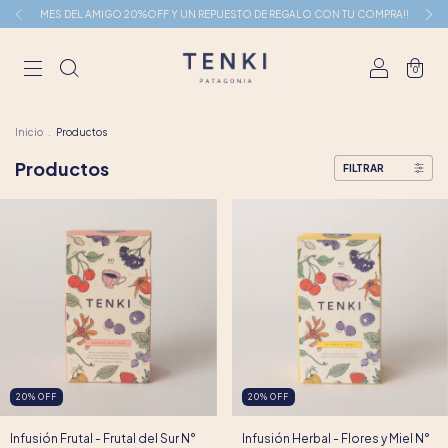
MES DEL AMIGO 20%OFF Y UN REPUESTO DE REGALO CON TU COMPRA!!
0
Inicio
.
Productos
Productos
FILTRAR
20
%
OFF
20
%
OFF
Infusión Frutal - Frutal del Sur N°
Infusión Herbal - Flores y Miel N°