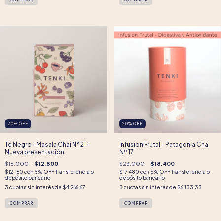
20
%
OFF
20
%
OFF
Té Negro - Masala Chai N° 21 -
Infusion Frutal - Patagonia Chai
Nueva presentación
Nº 17
$16.000
$12.800
$23.000
$18.400
$12.160
con
5% OFF Transferencia o
$17.480
con
5% OFF Transferencia o
depósito bancario
depósito bancario
3
cuotas sin interés de
$4.266,67
3
cuotas sin interés de
$6.133,33