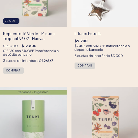
20
%
OFF
Repuesto Té Verde - Mística
Infusor Estrella
Tropical Nº 02 - Nueva
$9.900
presentación
$16.000
$12.800
$9.405
con
5% OFF Transferencia o
depósito bancario
$12.160
con
5% OFF Transferencia o
depósito bancario
3
cuotas sin interés de
$3.300
3
cuotas sin interés de
$4.266,67