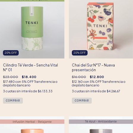
20
%
OFF
20
%
OFF
Cilindro Té Verde - Sencha Vital
Chai del Sur N°17 - Nueva
N° 01
presentación
$23.000
$18.400
$16.000
$12.800
$17.480
con
5% OFF Transferencia o
$12.160
con
5% OFF Transferencia o
depósito bancario
depósito bancario
3
cuotas sin interés de
$6.133,33
3
cuotas sin interés de
$4.266,67