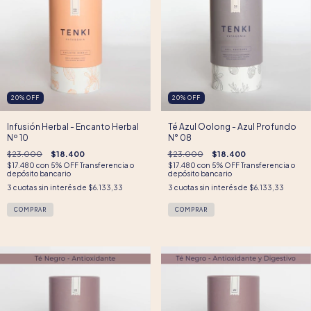
20
%
OFF
20
%
OFF
Infusión Herbal - Encanto Herbal
Té Azul Oolong - Azul Profundo
Nº 10
N° 08
$23.000
$18.400
$23.000
$18.400
$17.480
con
5% OFF Transferencia o
$17.480
con
5% OFF Transferencia o
depósito bancario
depósito bancario
3
cuotas sin interés de
$6.133,33
3
cuotas sin interés de
$6.133,33