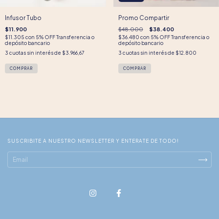
Infusor Tubo
Promo Compartir
$11.900
$48.000
$38.400
$11.305
con
5% OFF Transferencia o
$36.480
con
5% OFF Transferencia o
depósito bancario
depósito bancario
3
cuotas sin interés de
$3.966,67
3
cuotas sin interés de
$12.800
SUSCRIBITE A NUESTRO NEWSLETTER Y ENTERATE DE TODO!