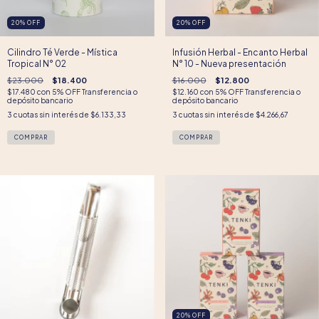
20
%
OFF
20
%
OFF
Cilindro Té Verde - Mística
Infusión Herbal - Encanto Herbal
Tropical N° 02
N° 10 - Nueva presentación
$23.000
$18.400
$16.000
$12.800
$17.480
con
5% OFF Transferencia o
$12.160
con
5% OFF Transferencia o
depósito bancario
depósito bancario
3
cuotas sin interés de
$6.133,33
3
cuotas sin interés de
$4.266,67
20
%
OFF