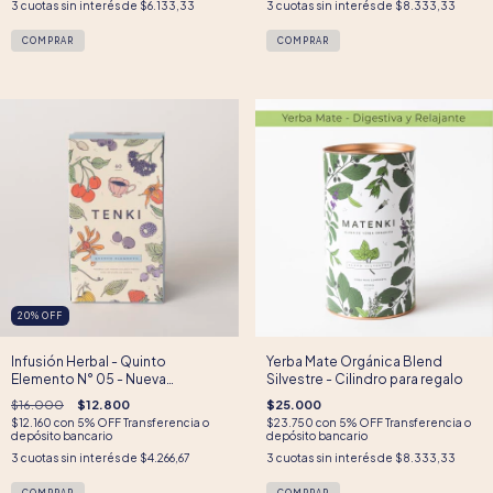
3
cuotas sin interés de
$6.133,33
3
cuotas sin interés de
$8.333,33
20
%
OFF
Infusión Herbal - Quinto
Yerba Mate Orgánica Blend
Elemento N° 05 - Nueva
Silvestre - Cilindro para regalo
presentación
$16.000
$12.800
$25.000
$12.160
con
5% OFF Transferencia o
$23.750
con
5% OFF Transferencia o
depósito bancario
depósito bancario
3
cuotas sin interés de
$4.266,67
3
cuotas sin interés de
$8.333,33