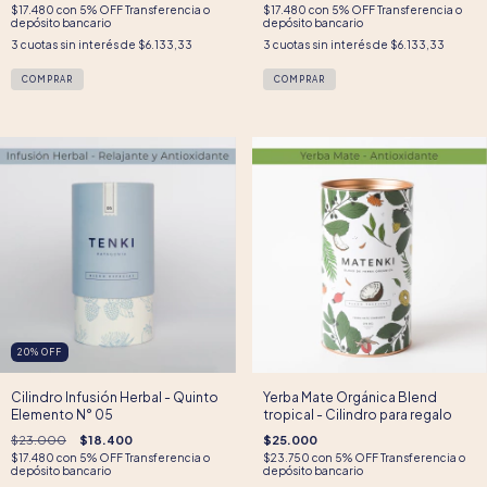
$17.480
con
5% OFF Transferencia o
$17.480
con
5% OFF Transferencia o
depósito bancario
depósito bancario
3
cuotas sin interés de
$6.133,33
3
cuotas sin interés de
$6.133,33
20
%
OFF
Cilindro Infusión Herbal - Quinto
Yerba Mate Orgánica Blend
Elemento N° 05
tropical - Cilindro para regalo
$23.000
$18.400
$25.000
$17.480
con
5% OFF Transferencia o
$23.750
con
5% OFF Transferencia o
depósito bancario
depósito bancario