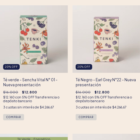
20
%
OFF
20
%
OFF
Té verde - Sencha Vital N° 01 -
Té Negro - Earl Grey N°22 - Nueva
Nueva presentación
presentación
$16.000
$12.800
$16.000
$12.800
$12.160
con
5% OFF Transferencia o
$12.160
con
5% OFF Transferencia o
depósito bancario
depósito bancario
3
cuotas sin interés de
$4.266,67
3
cuotas sin interés de
$4.266,67