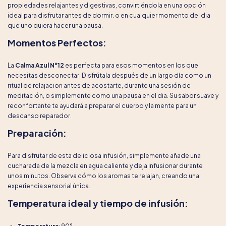
propiedades relajantes y digestivas, convirtiéndola en una opción
ideal para disfrutar antes de dormir. o en cualquier momento del dia
que uno quiera hacer una pausa.
Momentos Perfectos:
La
Calma Azul N°12
es perfecta para esos momentos en los que
necesitas desconectar. Disfrútala después de un largo día como un
ritual de relajacion antes de acostarte, durante una sesión de
meditación, o simplemente como una pausa en el dia. Su sabor suave y
reconfortante te ayudará a preparar el cuerpo y la mente para un
descanso reparador.
Preparación:
Para disfrutar de esta deliciosa infusión, simplemente añade una
cucharada de la mezcla en agua caliente y deja infusionar durante
unos minutos. Observa cómo los aromas te relajan, creando una
experiencia sensorial única.
Temperatura ideal y tiempo de infusión: