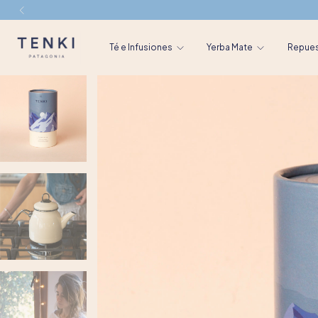
Té e Infusiones
Yerba Mate
Repue