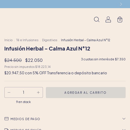
0
Inicio
.
Té e Infusiones
.
Digestivos
.
Infusión Herbal - Calma Azul N°12
Infusión Herbal - Calma Azul N°12
$24.500
$22.050
3
cuotas sin interés de
$7.350
Precio sin impuestos
$18.223,14
$20.947,50
con
5% OFF Transferencia o depósito bancario
9
en stock
MEDIOS DE PAGO