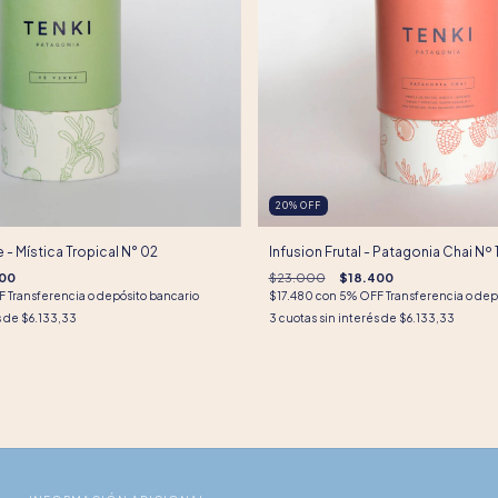
20
%
OFF
 - Mística Tropical N° 02
Infusion Frutal - Patagonia Chai Nº 
00
$23.000
$18.400
 Transferencia o depósito bancario
$17.480
con
5% OFF Transferencia o dep
s de
$6.133,33
3
cuotas sin interés de
$6.133,33