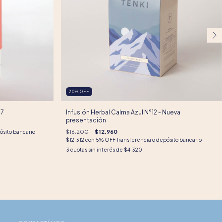
20
%
OFF
17
Infusión Herbal Calma Azul N°12 - Nueva
presentación
$16.200
$12.960
ósito bancario
$12.312
con
5% OFF Transferencia o depósito bancario
3
cuotas sin interés de
$4.320