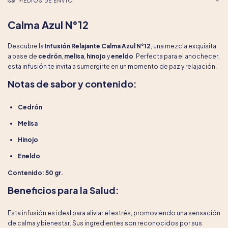
MEDIOS DE ENVÍO
Calma Azul N°12
Descubre la
Infusión Relajante Calma Azul N°12
, una mezcla exquisita
a base de
cedrón
,
melisa
,
hinojo
y
eneldo
. Perfecta para el anochecer,
esta infusión te invita a sumergirte en un momento de paz y relajación.
Notas de sabor y contenido:
Cedrón
Melisa
Hinojo
Eneldo
Contenido: 50 gr.
Beneficios para la Salud:
Esta infusión es ideal para aliviar el estrés, promoviendo una sensación
de calma y bienestar. Sus ingredientes son reconocidos por sus