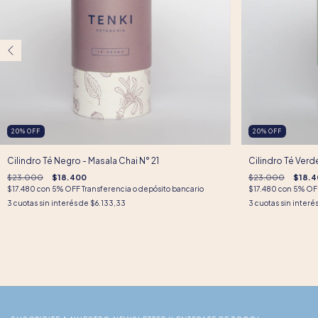
20
%
OFF
20
%
OFF
Cilindro Té Negro - Masala Chai N° 21
Cilindro Té Verde
$23.000
$18.400
$23.000
$18.4
$17.480
con
5% OFF Transferencia o depósito bancario
$17.480
con
5% OFF
3
cuotas sin interés de
$6.133,33
3
cuotas sin interé