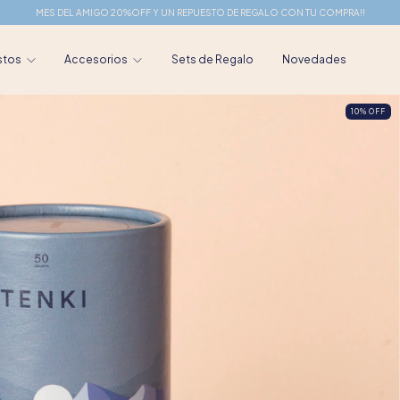
MES DEL AMIGO 20%OFF Y UN REPUESTO DE REGALO CON TU COMPRA!!
stos
Accesorios
Sets de Regalo
Novedades
10
%
OFF