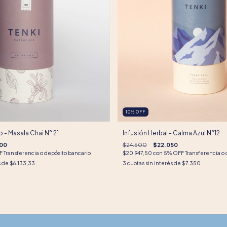
10
%
OFF
o - Masala Chai N° 21
Infusión Herbal - Calma Azul N°12
00
$24.500
$22.050
 Transferencia o depósito bancario
$20.947,50
con
5% OFF Transferencia o 
s de
$6.133,33
3
cuotas sin interés de
$7.350