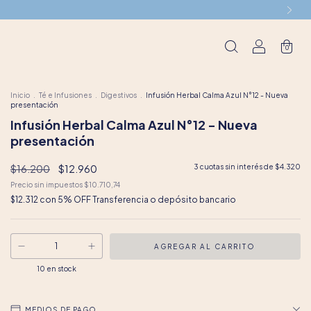
0
Inicio
.
Té e Infusiones
.
Digestivos
.
Infusión Herbal Calma Azul N°12 - Nueva
presentación
Infusión Herbal Calma Azul N°12 - Nueva
presentación
$16.200
$12.960
3
cuotas sin interés de
$4.320
Precio sin impuestos
$10.710,74
$12.312
con
5% OFF Transferencia o depósito bancario
10
en stock
MEDIOS DE PAGO