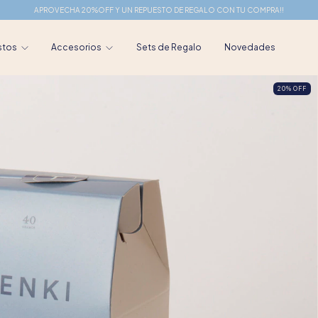
APROVECHA 20%OFF Y UN REPUESTO DE REGALO CON TU COMPRA!!
stos
Accesorios
Sets de Regalo
Novedades
20
%
OFF