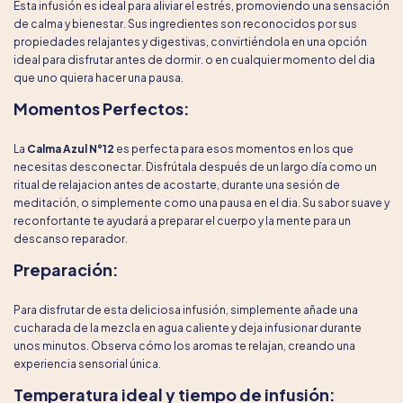
Esta infusión es ideal para aliviar el estrés, promoviendo una sensación
de calma y bienestar. Sus ingredientes son reconocidos por sus
propiedades relajantes y digestivas, convirtiéndola en una opción
ideal para disfrutar antes de dormir. o en cualquier momento del dia
que uno quiera hacer una pausa.
Momentos Perfectos:
La
Calma Azul N°12
es perfecta para esos momentos en los que
necesitas desconectar. Disfrútala después de un largo día como un
ritual de relajacion antes de acostarte, durante una sesión de
meditación, o simplemente como una pausa en el dia. Su sabor suave y
reconfortante te ayudará a preparar el cuerpo y la mente para un
descanso reparador.
Preparación:
Para disfrutar de esta deliciosa infusión, simplemente añade una
cucharada de la mezcla en agua caliente y deja infusionar durante
unos minutos. Observa cómo los aromas te relajan, creando una
experiencia sensorial única.
Temperatura ideal y tiempo de infusión: