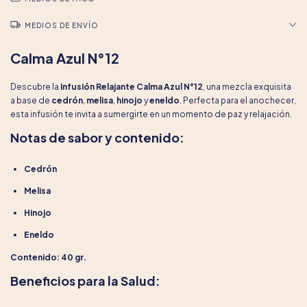
MEDIOS DE ENVÍO
Calma Azul N°12
Descubre la
Infusión Relajante Calma Azul N°12
, una mezcla exquisita
a base de
cedrón
,
melisa
,
hinojo
y
eneldo
. Perfecta para el anochecer,
esta infusión te invita a sumergirte en un momento de paz y relajación.
Notas de sabor y contenido:
Cedrón
Melisa
Hinojo
Eneldo
Contenido: 40 gr.
Beneficios para la Salud: