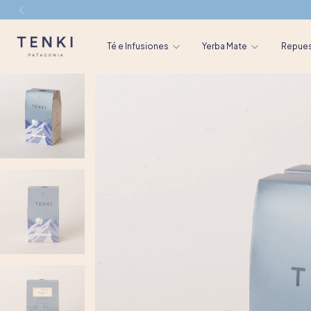
Té e Infusiones
Yerba Mate
Repue