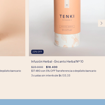
20
%
OFF
Infusión Herbal - Encanto Herbal Nº 10
$23.000
$18.400
depósito bancario
$17.480
con
5% OFF Transferencia o depósito bancario
3
cuotas sin interés de
$6.133,33