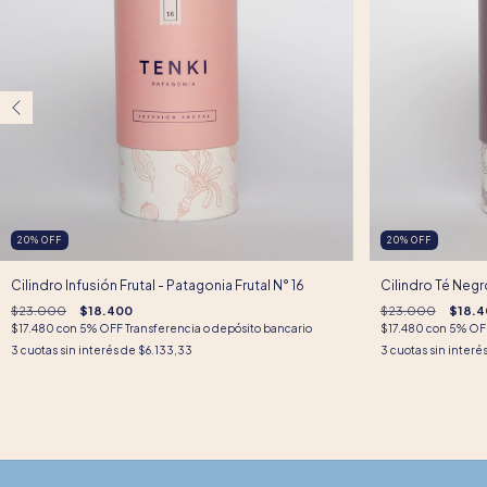
20
%
OFF
20
%
OFF
Cilindro Infusión Frutal - Patagonia Frutal N° 16
Cilindro Té Negr
$23.000
$18.400
$23.000
$18.4
$17.480
con
5% OFF Transferencia o depósito bancario
$17.480
con
5% OFF
3
cuotas sin interés de
$6.133,33
3
cuotas sin interé