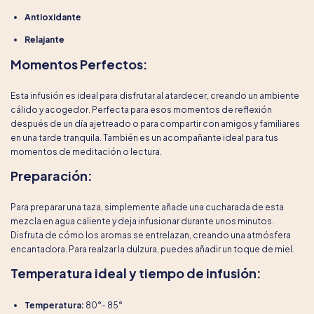
Antioxidante
Relajante
Momentos Perfectos:
Esta infusión es ideal para disfrutar al atardecer, creando un ambiente
cálido y acogedor. Perfecta para esos momentos de reflexión
después de un día ajetreado o para compartir con amigos y familiares
en una tarde tranquila. También es un acompañante ideal para tus
momentos de meditación o lectura.
Preparación:
Para preparar una taza, simplemente añade una cucharada de esta
mezcla en agua caliente y deja infusionar durante unos minutos.
Disfruta de cómo los aromas se entrelazan, creando una atmósfera
encantadora. Para realzar la dulzura, puedes añadir un toque de miel.
Temperatura ideal y tiempo de infusión:
Temperatura:
80°- 85°