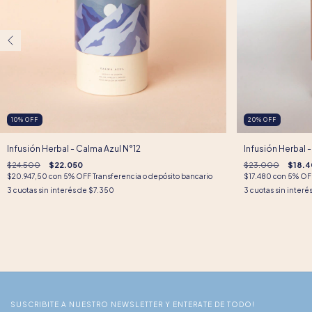
10
%
OFF
20
%
OFF
Infusión Herbal - Calma Azul N°12
Infusión Herbal 
$24.500
$22.050
$23.000
$18.4
$20.947,50
con
5% OFF Transferencia o depósito bancario
$17.480
con
5% OFF
3
cuotas sin interés de
$7.350
3
cuotas sin interé
SUSCRIBITE A NUESTRO NEWSLETTER Y ENTERATE DE TODO!