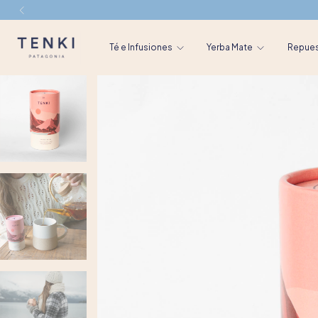
Té e Infusiones
Yerba Mate
Repue