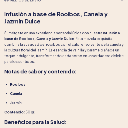
MEDIOS DE ENVÍO
Infusión a base de Rooibos, Canela y
Jazmín Dulce
Sumérgete en una experiencia sensorial única con nuestra
Infusión a
base de Rooibos, Canela y Jazmín Dulce
. Esta mezcla exquisita
combina la suavidad del rooibos con el calor envolvente de la canela y
la dulzura floral del jazmín. La esencia de vainilla y caramelo añade un
toque indulgente, transformando cada sorbo en un verdadero deleite
para los sentidos.
Notas de sabor y contenido:
Rooibos
Canela
Jazmín
Contenido:
50 gr.
Beneficios para la Salud: