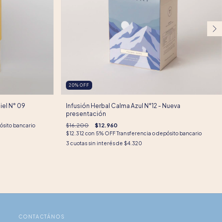
20
%
OFF
Miel N° 09
Infusión Herbal Calma Azul N°12 - Nueva
presentación
$16.200
$12.960
ósito bancario
$12.312
con
5% OFF Transferencia o depósito bancario
3
cuotas sin interés de
$4.320
CONTACTÁNOS