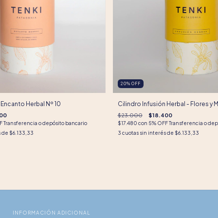
20
%
OFF
- Encanto Herbal Nº 10
Cilindro Infusión Herbal - Flores y 
00
$23.000
$18.400
 Transferencia o depósito bancario
$17.480
con
5% OFF Transferencia o dep
s de
$6.133,33
3
cuotas sin interés de
$6.133,33
INFORMACIÓN ADICIONAL