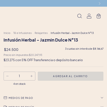
0
Inicio
.
Té e Infusiones
.
Relajantes
.
Infusión Herbal - Jazmin Dulce N°13
Infusión Herbal - Jazmin Dulce N°13
$24.500
3
cuotas sin interés de
$8.166,67
Precio sin impuestos
$20.247,93
$23.275
con
5% OFF Transferencia o depósito bancario
4
en stock
MEDIOS DE PAGO